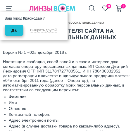
+7 (911) 944-90-10
0
0
Ваш город
Краснодар
?
Главная
Согласие на обработку персональных данных
Да
СОГЛАСИЕ ПОЛЬЗОВАТЕЛЯ САЙТА НА
Выбрать другой
ОБРАБОТКУ ПЕРСОНАЛЬНЫХ ДАННЫХ
Версия № 1 «02» декабря 2018 г.
Настоящим свободно, своей волей и в своем интересе даю
согласие оператору персональных данных: ИП Сысоев Дмитрий
Леонидович ОГРНИП 311784727700561, ИНН 780406332952,
дата регистрации в качестве индивидуального предпринимателя:
«04» октября 2011 года (далее – Оператор), на
автоматизированную обработку моих персональных данных, в
соответствии со следующим перечнем:
Фамилия.
Имя.
Отчество.
Контактный телефон.
Адрес электронной почты.
Адрес (в случае доставки товара по какому-либо адресу).