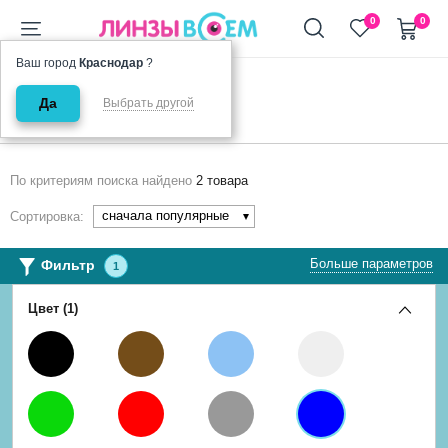
+7 (911) 944-90-10
0
0
Ваш город
Краснодар
?
Главная
Цветные
Синие
Да
Выбрать другой
Синие линзы
По критериям поиска найдено
2 товара
сначала популярные
Сортировка:
Больше параметров
Фильтр
1
Цвет (1)